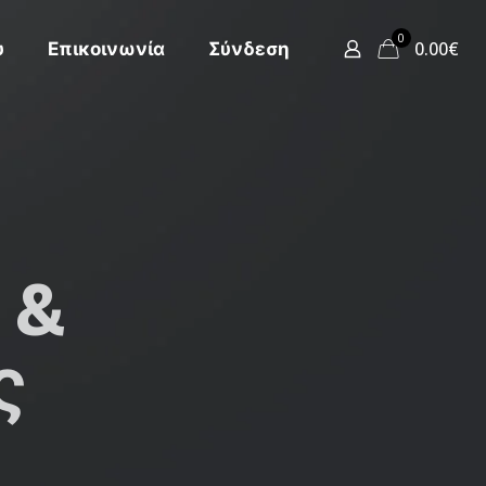
0
0.00€
υ
Επικοινωνία
Σύνδεση
 &
ς