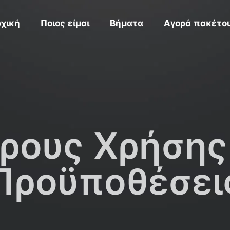
χική
Ποιος είμαι
Βήματα
Αγορά πακέτο
ρους Χρήσης
Προϋποθέσει