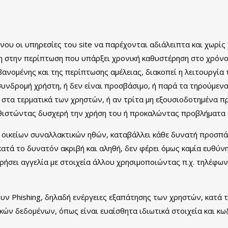
ένου οι υπηρεσίες του site να παρέχονται αδιάλειπτα και χωρίς
ση στην περίπτωση που υπάρξει χρονική καθυστέρηση στο χρόν
νομένης και της περίπτωσης αμέλειας, διακοπεί η λειτουργία το
 συνδρομή χρήστη, ή δεν είναι προσβάσιμο, ή παρά τα τηρούμεν
ύν στα τερματικά των χρηστών, ή αν τρίτα μη εξουσιοδοτημένα 
αθιστώντας δυσχερή την χρήση του ή προκαλώντας προβλήματα 
ων οικείων συναλλακτικών ηθών, καταβάλλει κάθε δυνατή προσπά
ατά το δυνατόν ακριβή και αληθή, δεν φέρει όμως καμία ευθύνη
ήσει αγγελία με στοιχεία άλλου χρησιμοποιώντας π.χ. τηλέφων
ουν Phishing, δηλαδή ενέργειες εξαπάτησης των χρηστών, κατά 
ικών δεδομένων, όπως είναι ευαίσθητα ιδιωτικά στοιχεία και κωδ