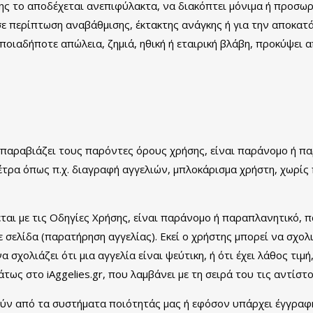
στης το αποδέχεται ανεπιφύλακτα, να διακόπτει μόνιμα ή προσωρι
ε περίπτωση αναβάθμισης, έκτακτης ανάγκης ή για την αποκατ
 οποιαδήποτε απώλεια, ζημιά, ηθική ή εταιρική βλάβη, προκύψει
ο παραβιάζει τους παρόντες όρους χρήσης, είναι παράνομο ή πα
 μέτρα όπως π.χ. διαγραφή αγγελιών, μπλοκάρισμα χρήστη, χωρί
ται με τις Οδηγίες Χρήσης, είναι παράνομο ή παραπλανητικό,
σελίδα (παρατήρηση αγγελίας). Εκεί ο χρήστης μπορεί να σχολ
σχολιάζει ότι μια αγγελία είναι ψεύτικη, ή ότι έχει λάθος τιμή,
ς στο iAggelies.gr, που λαμβάνει με τη σειρά του τις αντίστο
ούν από τα συστήματα ποιότητάς μας ή εφόσον υπάρχει έγγραφη