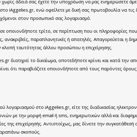
 χωρίς άδειά σας έχετε την υποχρέωση να μας ενημερώσετε άμε
το iAggelies.gr, ενώ οφείλετε με δική σας πρωτοβουλία να τις 
ρχόμενοι στον προσωπικό σας λογαριασμό.
 σε οποιονδήποτε τρίτο, σε περίπτωση που οι πληροφορίες που
ς, ανακριβείς, παραπλανητικές ή απατηλές. Απαγορεύεται η δημ
ν κλοπή ταυτότητας άλλου προσώπου η επιχείρησης.
s.gr διατηρεί το δικαίωμα, οποτεδήποτε κρίνει και κατά την απ
ίνει ότι παραβιάζετε οποιονδήποτε από τους παρόντες όρους
 λογαριασμού στο iAggelies.gr, είτε της διαδικασίας ηλεκτρο
ιών με την μορφή email ή sms, ενημερωτικών αλλά και διαφημι
ς της επιχείρησής. Αντιστοίχως, μας δίνετε την συγκατάθεσή 
παραπάνω σκοπούς.