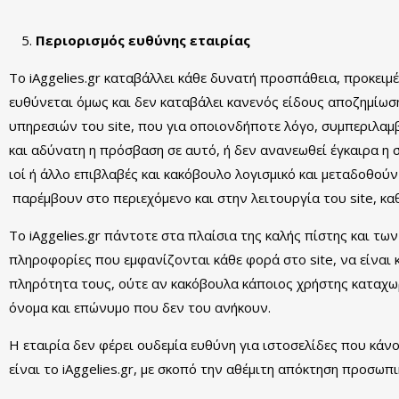
Περιορισμός ευθύνης εταιρίας
Το iAggelies.gr καταβάλλει κάθε δυνατή προσπάθεια, προκειμ
ευθύνεται όμως και δεν καταβάλει κανενός είδους αποζημίω
υπηρεσιών του site, που για οποιονδήποτε λόγο, συμπεριλαμβα
και αδύνατη η πρόσβαση σε αυτό, ή δεν ανανεωθεί έγκαιρα η
ιοί ή άλλο επιβλαβές και κακόβουλο λογισμικό και μεταδοθο
παρέμβουν στο περιεχόμενο και στην λειτουργία του site, κ
Το iAggelies.gr πάντοτε στα πλαίσια της καλής πίστης και τ
πληροφορίες που εμφανίζονται κάθε φορά στο site, να είναι κ
πληρότητα τους, ούτε αν κακόβουλα κάποιος χρήστης καταχωρ
όνομα και επώνυμο που δεν του ανήκουν.
Η εταιρία δεν φέρει ουδεμία ευθύνη για ιστοσελίδες που κάν
είναι το iAggelies.gr, με σκοπό την αθέμιτη απόκτηση προσωπ