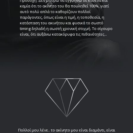
Προσοχή: Δεν μπορώ να εγγυηθώ σε κανένα και
καμία ότι το ακίνητο του θα πουληθεί 100%, γιατί
αυτό πολύ απλά το καθορίζουν πολλοί
παράγοντες, όπως είναι η τιμή, η τοποθεσία, η
κατάσταση του ακινήτου και φυσικά το σωστό
timing δηλαδή η σωστή χρονική στιγμή. Το σίγουρο
είναι, ότι αυξάνω κατακόρυφα τις πιθανότητες...
Πολλοί μου λένε.. το ακίνητο μου είναι διαμάντι, είναι