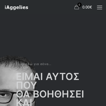
0
0.00
€
Είμαι εδώ για σένα...
ΕΙΜΑΙ ΑΥΤΟΣ
ΠΟΥ
ΘΑ ΒΟΗΘΗΣΕΙ
ΚΑΙ