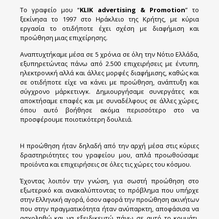
Το γραφείο μου “
KLIK advertising & Promotion
” το
ξεκίνησα το 1997 στο Ηράκλειο της Κρήτης, με κύρια
εργασία το οτιδήποτε έχει σχέση με διαφήμιση και
προώθηση μιας επιχείρησης.
Αναπτυχτήκαμε μέσα σε 5 χρόνια σε όλη την Νότιο Ελλάδα,
εξυπηρετώντας πάνω από 2.500 επιχειρήσεις με έντυπη,
ηλεκτρονική αλλά και άλλες μορφές διαφήμισης, καθώς και
σε οτιδήποτε είχε να κάνει με προώθηση, ανάπτυξη και
σύγχρονο μάρκετινγκ. Δημιουργήσαμε συνεργάτες και
αποκτήσαμε επαφές και με συναδέλφους σε άλλες χώρες,
όπου αυτό βοήθησε ακόμα περισσότερο στο να
προσφέρουμε ποιοτικότερη δουλειά.
Η προώθηση ήταν δηλαδή από την αρχή μέσα στις κύριες
δραστηριότητες του γραφείου μου, απλά προωθούσαμε
προϊόντα και επιχειρήσεις σε όλες τις χώρες του κόσμου.
Έχοντας λοιπόν την γνώση, για σωστή προώθηση στο
εξωτερικό και ανακαλύπτοντας το πρόβλημα που υπήρχε
στην Ελληνική αγορά, όσον αφορά την προώθηση ακινήτων
που στην πραγματικότητα ήταν ανύπαρκτη, αποφάσισα να
ασχοληθώ και να εξειδικευτώ πάνω σε αυτό το κομμάτι.