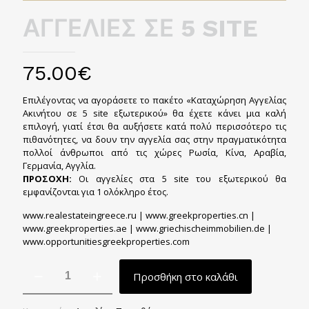
ΑΓΓΕΛΙΕΣ ΣΕ 5 SITE
75.00
€
Επιλέγοντας να αγοράσετε το πακέτο «Καταχώρηση Αγγελίας
Ακινήτου σε 5 site εξωτερικού» θα έχετε κάνει μια καλή
επιλογή, γιατί έτσι θα αυξήσετε κατά πολύ περισσότερο τις
πιθανότητες, να δουν την αγγελία σας στην πραγματικότητα
πολλοί άνθρωποι από τις χώρες Ρωσία, Κίνα, Αραβία,
Γερμανία, Αγγλία.
ΠΡΟΣΟΧΗ:
Οι αγγελίες στα 5 site του εξωτερικού θα
εμφανίζονται για 1 ολόκληρο έτος.
www.realestateingreece.ru | www.greekproperties.cn |
www.greekproperties.ae | www.griechischeimmobilien.de |
www.opportunitiesgreekproperties.com
ΑΓΓΕΛΙΕΣ
Προσθήκη στο καλάθι
ΣΕ
5
SITE